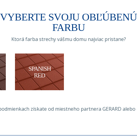
VYBERTE SVOJU OBĽÚBENÚ
FARBU
Ktorá farba strechy vášmu domu najviac pristane?
SPANISH
RED
a podmienkach získate od miestneho partnera GERARD aleb