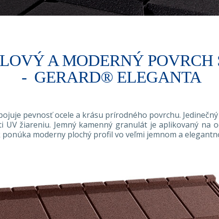
ÝLOVÝ A MODERNÝ POVRCH 
-
GERARD® ELEGANTA
ojuje pevnosť ocele a krásu prírodného povrchu. Jedinečný
i UV žiareniu. Jemný kamenný granulát je aplikovaný na oc
 ponúka moderny plochý profil vo veľmi jemnom a elegantn