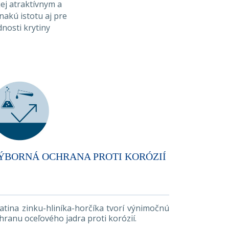
ej atraktívnym a
akú istotu aj pre
nosti krytiny
ÝBORNÁ OCHRANA PROTI KORÓZIÍ
iatina zinku-hliníka-horčíka tvorí výnimočnú
hranu oceľového jadra proti korózií.