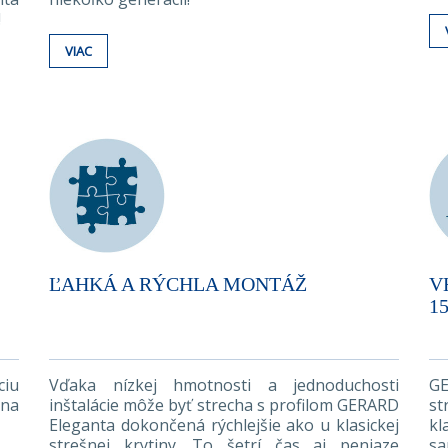
!
VIAC
ĽAHKÁ A RÝCHLA MONTÁŽ
V
15
ciu
Vďaka nízkej hmotnosti a jednoduchosti
GE
 na
inštalácie môže byť strecha s profilom GERARD
st
Eleganta dokončená rýchlejšie ako u klasickej
k
strešnej krytiny. To šetrí čas aj peniaze
s