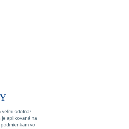
DY
ň veľmi odolná?
 je aplikovaná na
m podmienkam vo