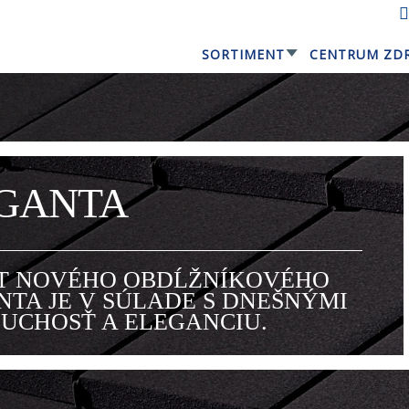
SORTIMENT
CENTRUM ZD
GERARD® ELEGANTA
GANTA
T NOVÉHO OBDĹŽNÍKOVÉHO
NTA JE V SÚLADE S DNEŠNÝMI
UCHOSŤ A ELEGANCIU.