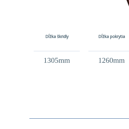
Dĺžka škridly
Dĺžka pokrytia
1305mm
1260mm