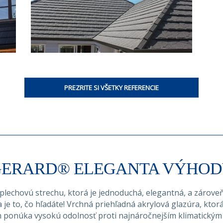
PREZRITE SI VŠETKY REFERENCIE
ERARD® ELEGANTA VÝHO
plechovú strechu, ktorá je jednoduchá, elegantná, a zárove
je to, čo hľadáte! Vrchná priehľadná akrylová glazúra, ktorá
 ponúka vysokú odolnosť proti najnáročnejším klimatický