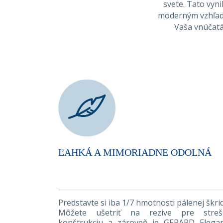
svete. Tato vyn
moderným vzhľado
Vaša vnúčatá
ĽAHKÁ A MIMORIADNE ODOLNÁ
Predstavte si iba 1/7 hmotnosti pálenej škrid
Môžete ušetriť na rezive pre streš
konštrukciu a zároveň je GERARD Elega