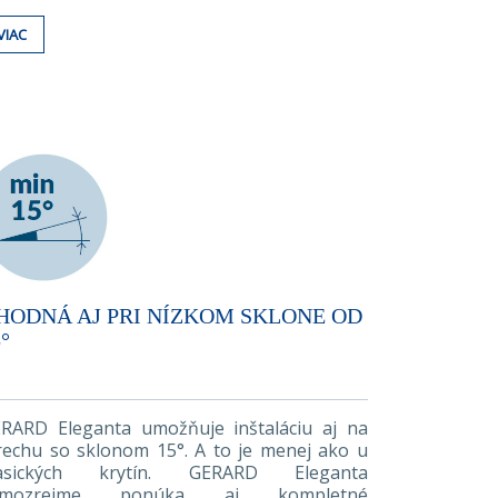
VIAC
HODNÁ AJ PRI NÍZKOM SKLONE OD
°
RARD Eleganta umožňuje inštaláciu aj na
rechu so sklonom 15°. A to je menej ako u
lasických krytín. GERARD Eleganta
amozrejme ponúka aj kompletné