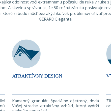
ikajúca odolnosť voči extrémnemu počasiu ide ruka v ruke s j
m. A skvelou správou je, že 50 ročná záruka poskytuje rovn
, ktoré si budú môcť bez akýchkoľvek problémov užívať pred
GERARD Eleganta.
ATRAKTÍVNY DESIGN
V
le!
Kamenný granulát, špeciálne ošetrený, dodá
Zl
nú
Vašej streche atraktívny vzhľad, ktorý vydrží
oc
nta
niekoľko generácií!