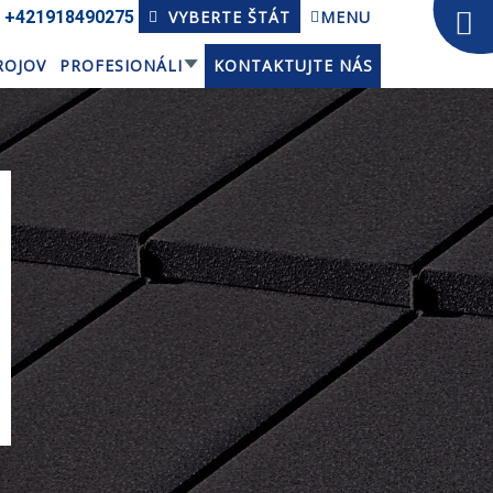
+421918­490275
VYBERTE ŠTÁT
MENU
ROJOV
PROFESIONÁLI
KONTAKTUJTE NÁS