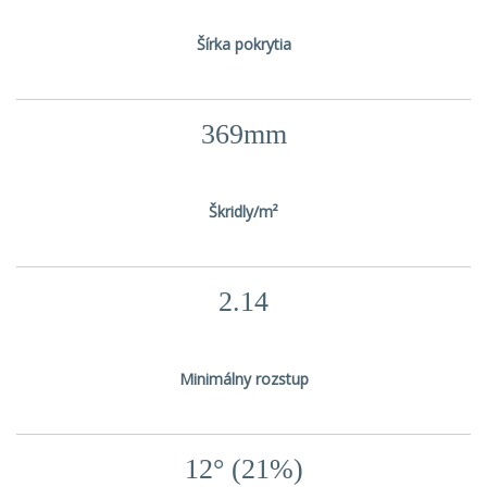
Šírka pokrytia
369mm
Škridly/m²
2.14
Minimálny rozstup
12° (21%)