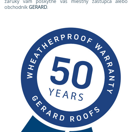
záruky vám poskytne váš miestny zástupca alebo
obchodník
GERARD
.