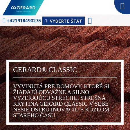
Domov
Sortiment
GERARD® Classic
+421918­490275
VYBERTE ŠTÁT
GERARD® CLASSIC
VYVINUTÁ PRE DOMOVY, KTORÉ SI
ŽIADAJÚ ODVÁŽNE A SILNO
VYZERAJÚCU STRECHU, STREŠNÁ
KRYTINA GERARD CLASSIC V SEBE
NESIE OSTRÚ INOVÁCIU S KÚZLOM
STARÉHO ČASU.