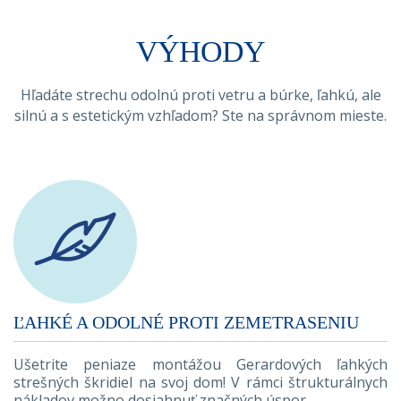
VÝHODY
Hľadáte strechu odolnú proti vetru a búrke, ľahkú, ale
silnú a s estetickým vzhľadom? Ste na správnom mieste.
ĽAHKÉ A ODOLNÉ PROTI ZEMETRASENIU
Ušetrite peniaze montážou Gerardových ľahkých
strešných škridiel na svoj dom! V rámci štrukturálnych
nákladov možno dosiahnuť značných úspor.