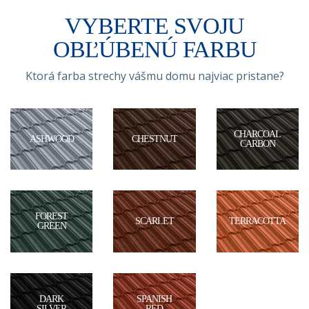
VYBERTE SVOJU
OBĽÚBENÚ FARBU
Ktorá farba strechy vášmu domu najviac pristane?
CHARCOAL
ASHWOOD
CHESTNUT
CARBON
FOREST
SCARLET
TERRACOTTA
GREEN
DARK
SPANISH
SILVER
RED