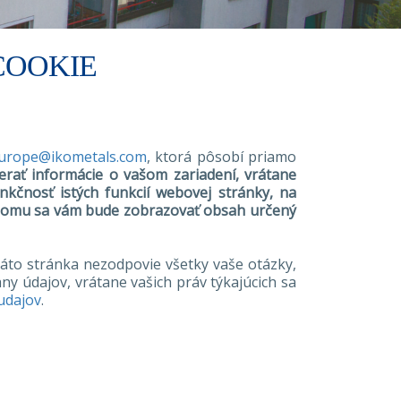
COOKIE
europe@ikometals.com
, ktorá pôsobí priamo
erať informácie o vašom zariadení, vrátane
kčnosť istých funkcií webovej stránky, na
a čomu sa vám bude zobrazovať obsah určený
áto stránka nezodpovie všetky vaše otázky,
any údajov, vrátane vašich práv týkajúcich sa
udajov
.