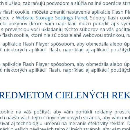
h služieb, zabraňujú podvodom a slúžia na iné operácie str
y flash cookie, môžete zmeniť nastavenie aplikácie Flash P
jdete v
Website Storage Settings Panel
. Súbory flash coo
dľa pokynov (ktoré vám napríklad môžu poradiť aj s vym
 s prevenciou voči ukladaniu týchto súborov na váš počítač
 flash cookie, ktoré nie sú odosielané webovou stránkou, n
 aplikácie Flash Player spôsobom, aby obmedzila alebo úpln
ektorých aplikácií Flash, napríklad aj aplikácií použitý
 aplikácie Flash Player spôsobom, aby obmedzila alebo úpln
ektorých aplikácií Flash, napríklad aj aplikácií použitý
PREDMETOM CIELENÝCH RE
ookie na váš počítač, aby vám ponúkli reklamy prostr
ich návštevách tejto či iných webových stránok, aby vám mo
žívať aj technológiu určenú na meranie efektivity reklám.
ácií o vašich návštevách tejto či iných stránok, aby vám mo