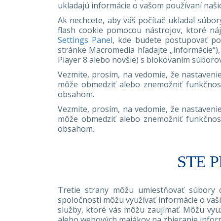
ukladajú informácie o vašom používaní našic
Ak nechcete, aby váš počítač ukladal súbor
flash cookie pomocou nástrojov, ktoré ná
Settings Panel
, kde budete postupovať po
stránke Macromedia hľadajte „informácie“),
Player 8 alebo novšie) s blokovaním súborov
Vezmite, prosím, na vedomie, že nastavenie
môže obmedziť alebo znemožniť funkčnosť ni
obsahom.
Vezmite, prosím, na vedomie, že nastavenie
môže obmedziť alebo znemožniť funkčnosť ni
obsahom.
STE 
Tretie strany môžu umiestňovať súbory c
spoločnosti môžu využívať informácie o vaš
služby, ktoré vás môžu zaujímať. Môžu vyu
alebo webových majákov na zbieranie inform