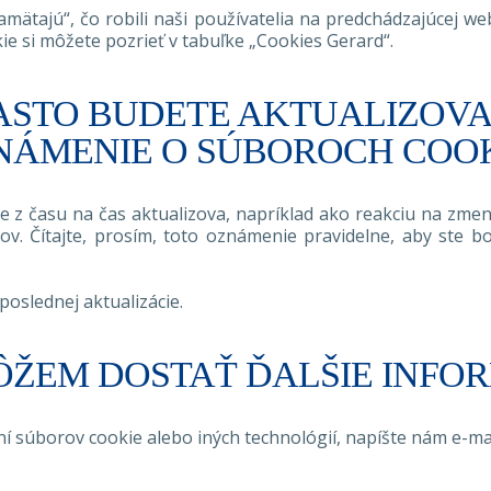
pamätajú“, čo robili naši používatelia na predchádzajúcej w
ie si môžete pozrieť v tabuľke „Cookies Gerard“.
ASTO BUDETE AKTUALIZOVA
NÁMENIE O SÚBOROCH COOK
 času na čas aktualizova, napríklad ako reakciu na zmen
ov. Čítajte, prosím, toto oznámenie pravidelne, aby ste 
slednej aktualizácie.
ŽEM DOSTAŤ ĎALŠIE INFO
 súborov cookie alebo iných technológií, napíšte nám e-ma