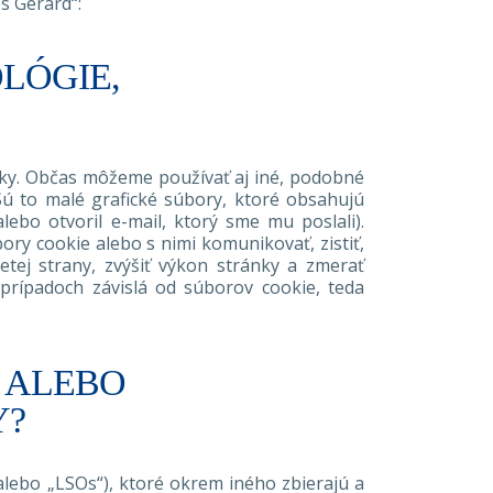
s Gerard“:
LÓGIE,
ky. Občas môžeme používať aj iné, podobné
 Sú to malé grafické súbory, ktoré obsahujú
lebo otvoril e-mail, ktorý sme mu poslali).
ry cookie alebo s nimi komunikovať, zistiť,
tej strany, zvýšiť výkon stránky a zmerať
prípadoch závislá od súborov cookie, teda
 ALEBO
Y?
alebo „LSOs“), ktoré okrem iného zbierajú a