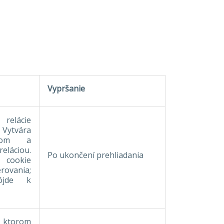
Vypršanie
relácie
Vytvára
erom a
láciou.
Po ukončení prehliadania
v cookie
ovania;
dôjde k
v ktorom