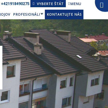
+421918­490275
VYBERTE ŠTÁT
MENU
ROJOV
PROFESIONÁLI
KONTAKTUJTE NÁS