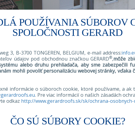
DLÁ POUŽÍVANIA SÚBOROV 
SPOLOČNOSTI GERARD
nweg 3, B-3700 TONGEREN, BELGIUM, e-mail address:
info.
®
vateľov údajov pod obchodnou značkou GERARD
,
môže zbi
systému alebo druhu prehliadača, aby sme zabezpečili fun
ranám mohli povoliť personalizáciu webovej stránky, vďak
né informácie o súboroch cookie, ktoré používame, a ak t
@gerardroofs.eu
. Pre viac informácií o našich zásadách ochr
vte odkaz
http://www.gerardroofs.sk/sk/ochrana-osobnych-
ČO SÚ SÚBORY COOKIE?