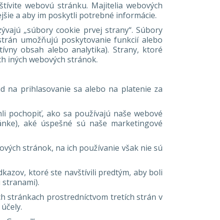
štívite webovú stránku. Majitelia webových
šie a aby im poskytli potrebné informácie.
vajú „súbory cookie prvej strany“. Súbory
 strán umožňujú poskytovanie funkcií alebo
ívny obsah alebo analytika). Strany, ktoré
ých iných webových stránok.
 na prihlasovanie sa alebo na platenie za
hli pochopiť, ako sa používajú naše webové
ránke), aké úspešné sú naše marketingové
vých stránok, na ich používanie však nie sú
zov, ktoré ste navštívili predtým, aby boli
 stranami).
ch stránkach prostredníctvom tretích strán v
účely.