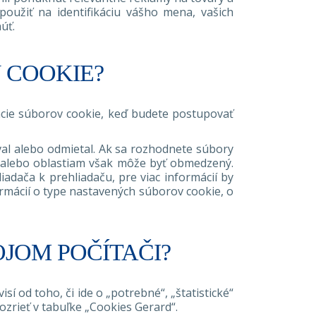
oužiť na identifikáciu vášho mena, vašich
úť.
 COOKIE?
encie súborov cookie, keď budete postupovať
al alebo odmietal. Ak sa rozhodnete súbory
m alebo oblastiam však môže byť obmedzený.
adača k prehliadaču, pre viac informácií by
ormácií o type nastavených súborov cookie, o
JOM POČÍTAČI?
 od toho, či ide o „potrebné“, „štatistické“
zrieť v tabuľke „Cookies Gerard“.