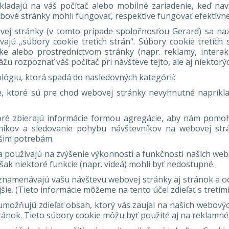
ladajú na váš počítač alebo mobilné zariadenie, keď nav
bové stránky mohli fungovať, respektíve fungovať efektívnej
ej stránky (v tomto prípade spoločnosťou Gerard) sa nazý
ajú „súbory cookie tretích strán“. Súbory cookie tretích
ke alebo prostredníctvom stránky (napr. reklamy, interakt
ážu rozpoznať váš počítač pri návšteve tejto, ale aj niektor
ógiu, ktorá spadá do nasledovných kategórií:
 ktoré sú pre chod webovej stránky nevyhnutné napríklad
 ktoré zbierajú informácie formou agregácie, aby nám pomo
vníkov a sledovanie pohybu návštevníkov na webovej st
ašim potrebám.
a používajú na zvýšenie výkonnosti a funkčnosti našich webo
ak niektoré funkcie (napr. videá) mohli byť nedostupné.
znamenávajú vašu návštevu webovej stránky aj stránok a odka
ie. (Tieto informácie môžeme na tento účel zdieľať s tretími
 umožňujú zdieľať obsah, ktorý vás zaujal na našich webový
ránok. Tieto súbory cookie môžu byť použité aj na reklamné 