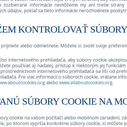
to zozbierané informácie nemôžeme my ani tretie strany p
ých údajov, pokiaľ sa tieto informácie nerozhodnete poskytn
EM KONTROLOVAŤ SÚBORY
prijmete alebo odmietnete. Môžete si zvoliť svoje prefer
šho internetového prehliadača, aby súbory cookie akceptov
ete používať aj naďalej, prístup k niektorým jej funkciá
ostredníctvom internetového prehliadača sa líši od prehli
iadača. Pre viac informácií o súboroch cookie, vrátane inf
ww.aboutcookies.org
alebo
www.allaboutcookies.org
.
ANÚ SÚBORY COOKIE NA MO
ry cookie na vašom počítači alebo mobilnom zariadení, závisí
e, po ktorom vypršia konkrétne súbory cookie, si môžete po