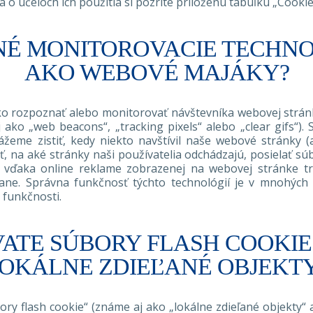
a o účeloch ich použitia si pozrite priloženú tabuľku „Cookie
INÉ MONITOROVACIE TECHNO
AKO WEBOVÉ MAJÁKY?
ko rozpoznať alebo monitorovať návštevníka webovej strán
ko „web beacons“, „tracking pixels“ alebo „clear gifs“).
žeme zistiť, kedy niekto navštívil naše webové stránky (a
na aké stránky naši používatelia odchádzajú, posielať súbo
 vďaka online reklame zobrazenej na webovej stránke tre
ne. Správna funkčnosť týchto technológií je v mnohých 
 funkčnosti.
VATE SÚBORY FLASH COOKIE
OKÁLNE ZDIEĽANÉ OBJEKT
ory flash cookie“ (známe aj ako „lokálne zdieľané objekty“ 