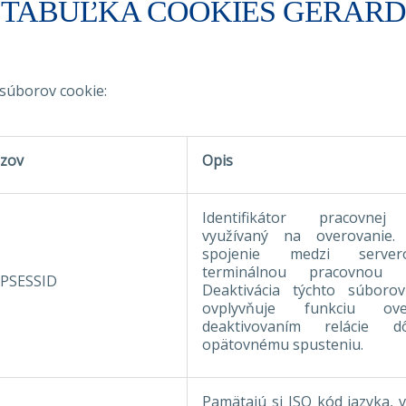
TABUĽKA COOKIES GERARD
 súborov cookie:
zov
Opis
Identifikátor pracovnej 
využívaný na overovanie. 
spojenie medzi serv
terminálnou pracovnou re
PSESSID
Deaktivácia týchto súboro
ovplyvňuje funkciu over
deaktivovaním relácie 
opätovnému spusteniu.
Pamätajú si ISO kód jazyka, 