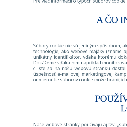
Pre viac informácií o typoch súborov cookie 
A ČO 
Súbory cookie nie sú jediným spôsobom, a
technológie, ako webové majáky (známe aj a
unikátny identifikátor, vďaka ktorému doká
Dokážeme vďaka nim napríklad monitorovať, 
či ste sa na našu webovú stránku dostali
úspešnosť e-mailovej marketingovej kampa
odmietnutie súborov cookie môže brániť ich
POUŽÍ
L
Naše webové stránky používajú aj tzv. „súb