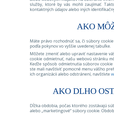
služby, ktoré by vás mohli zaujímať. Tak
kontaktných údajov alebo iných identifikačn
AKO MÔŽ
Máte právo rozhodnúť sa, či súbory cookie 
podľa pokynov vo vyššie uvedenej tabuľke.
Môžete zmeniť alebo upraviť nastavenie vá
cookie odmietnuť, našu webovú stránku môž
Keďže spôsob odmietnutia súborov cookie pr
ste mali navštíviť pomocné menu vášho prehl
ich organizácii alebo odstránení, navštívte
w
AKO DLHO OST
Dĺžka obdobia, počas ktorého zostávajú súbo
alebo „marketingové“ súbory cookie. Obdobi