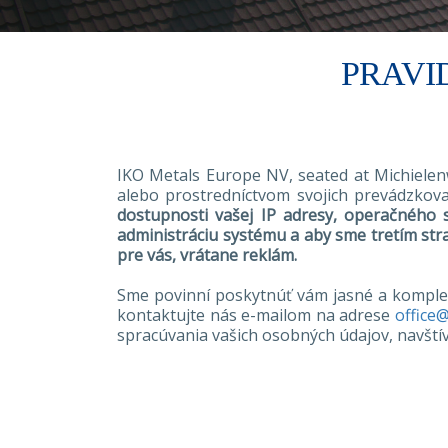
PRAVI
IKO Metals Europe NV,
seated at Michiele
alebo prostredníctvom svojich prevádzko
dostupnosti vašej IP adresy, operačného 
administráciu systému a aby sme tretím st
pre vás, vrátane reklám.
Sme povinní poskytnúť vám jasné a komplex
kontaktujte nás e-mailom na adrese
office
spracúvania vašich osobných údajov, navští