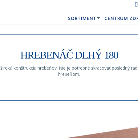
SORTIMENT
CENTRUM ZD
GERARD® ELEGANTA
HREBENÁČ DLHÝ 180
okú konštrukciu hrebeňov. Nie je potrebné skracovať posledný rad 
hrebeňom.