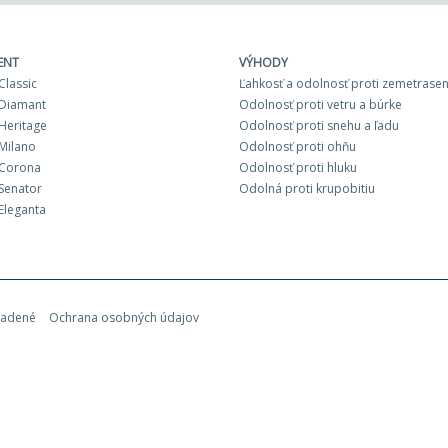
ENT
VÝHODY
Classic
Ľahkosť a odolnosť proti zemetrasen
Diamant
Odolnosť proti vetru a búrke
Heritage
Odolnosť proti snehu a ľadu
Milano
Odolnosť proti ohňu
 Corona
Odolnosť proti hluku
Senator
Odolná proti krupobitiu
Eleganta
radené
Ochrana osobných údajov