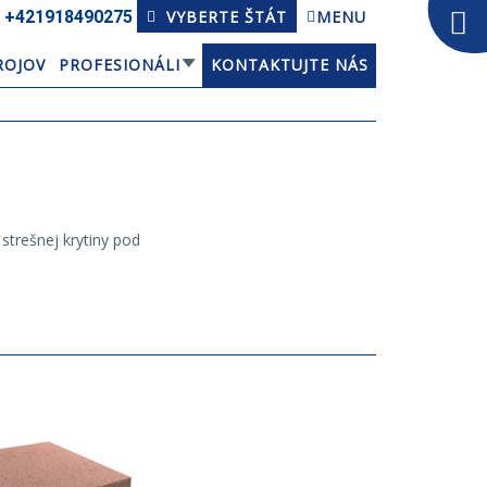
+421918­490275
VYBERTE ŠTÁT
MENU
ROJOV
PROFESIONÁLI
KONTAKTUJTE NÁS
strešnej krytiny pod