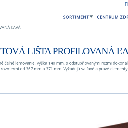
SORTIMENT
CENTRUM ZD
GERARD® ELEGANTA
OVANÁ ĽAVÁ
ÍTOVÁ LIŠTA PROFILOVANÁ Ľ
né čelné lemovanie, výška 140 mm, s odstupňovanými rezmi dokonal
rozmermi od 367 mm a 371 mm. Vyžadujú sa ľavé a pravé elementy