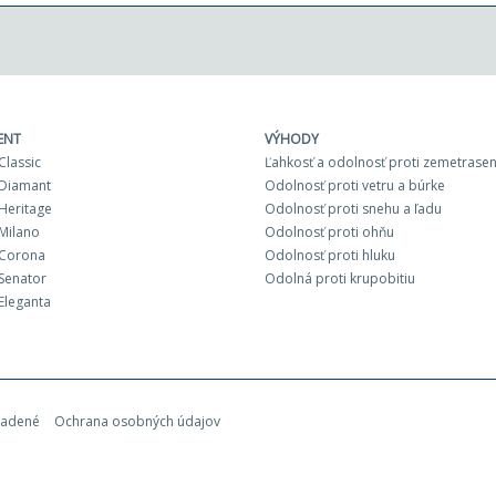
ENT
VÝHODY
Classic
Ľahkosť a odolnosť proti zemetrasen
Diamant
Odolnosť proti vetru a búrke
Heritage
Odolnosť proti snehu a ľadu
Milano
Odolnosť proti ohňu
 Corona
Odolnosť proti hluku
Senator
Odolná proti krupobitiu
Eleganta
radené
Ochrana osobných údajov