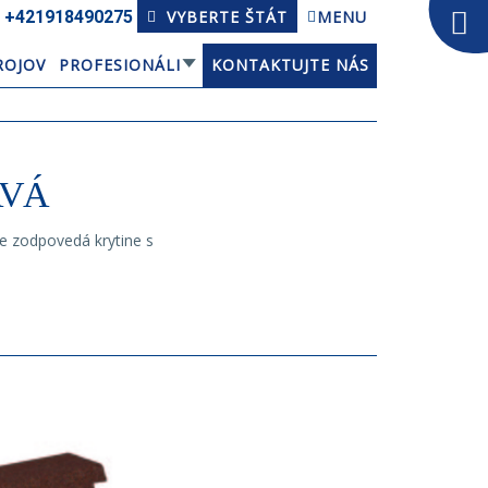
+421918­490275
VYBERTE ŠTÁT
MENU
ROJOV
PROFESIONÁLI
KONTAKTUJTE NÁS
AVÁ
e zodpovedá krytine s