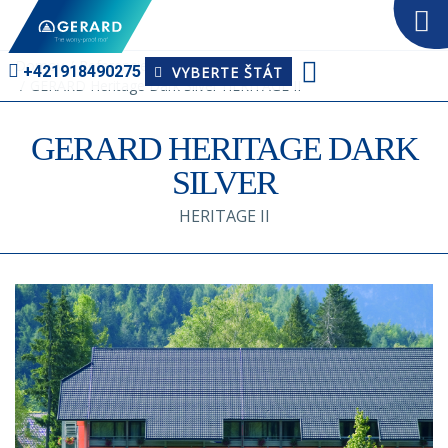
Domov
Referencie GERARD
+421918­490275
VYBERTE ŠTÁT
GERARD Heritage Dark Silver HERITAGE II
GERARD HERITAGE DARK
SILVER
HERITAGE II